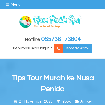
Menu
085738173604
Hotline
Informasi lebih lanjut?
Kontak Kami
Tips Tour Murah ke Nusa
Penida
21 November 2023
288x
Artikel