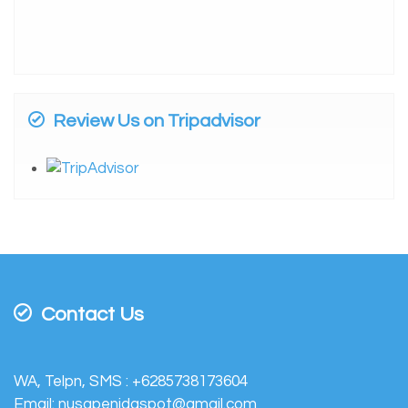
Review Us on Tripadvisor
Contact Us
WA, Telpn, SMS :
+6285738173604
Email:
nusapenidaspot@gmail.com