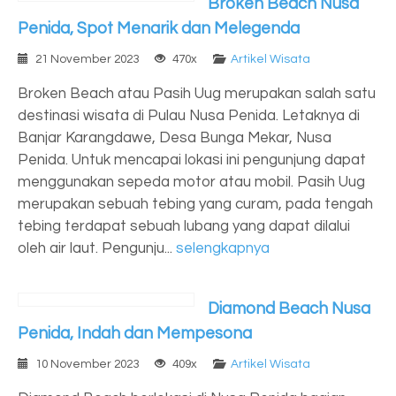
Broken Beach Nusa
Penida, Spot Menarik dan Melegenda
21 November 2023
470x
Artikel Wisata
Broken Beach atau Pasih Uug merupakan salah satu
destinasi wisata di Pulau Nusa Penida. Letaknya di
Banjar Karangdawe, Desa Bunga Mekar, Nusa
Penida. Untuk mencapai lokasi ini pengunjung dapat
menggunakan sepeda motor atau mobil. Pasih Uug
merupakan sebuah tebing yang curam, pada tengah
tebing terdapat sebuah lubang yang dapat dilalui
oleh air laut. Pengunju...
selengkapnya
Diamond Beach Nusa
Penida, Indah dan Mempesona
10 November 2023
409x
Artikel Wisata