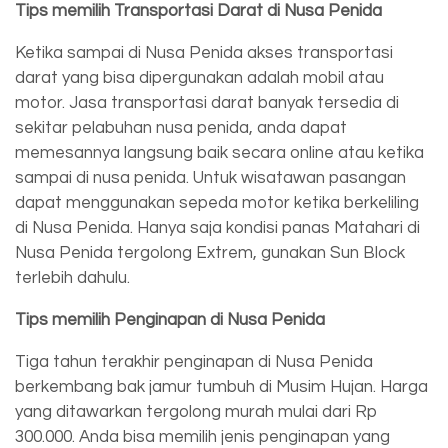
Tips memilih Transportasi Darat di Nusa Penida
Ketika sampai di Nusa Penida akses transportasi
darat yang bisa dipergunakan adalah mobil atau
motor. Jasa transportasi darat banyak tersedia di
sekitar pelabuhan nusa penida, anda dapat
memesannya langsung baik secara online atau ketika
sampai di nusa penida. Untuk wisatawan pasangan
dapat menggunakan sepeda motor ketika berkeliling
di Nusa Penida. Hanya saja kondisi panas Matahari di
Nusa Penida tergolong Extrem, gunakan Sun Block
terlebih dahulu.
Tips memilih Penginapan di Nusa Penida
Tiga tahun terakhir penginapan di Nusa Penida
berkembang bak jamur tumbuh di Musim Hujan. Harga
yang ditawarkan tergolong murah mulai dari Rp
300.000. Anda bisa memilih jenis penginapan yang