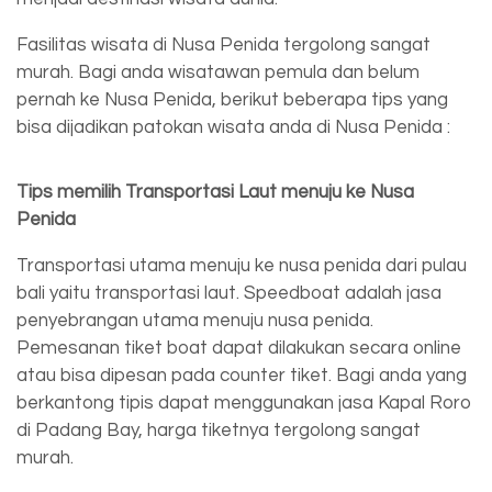
Fasilitas wisata di Nusa Penida tergolong sangat
murah. Bagi anda wisatawan pemula dan belum
pernah ke Nusa Penida, berikut beberapa tips yang
bisa dijadikan patokan wisata anda di Nusa Penida :
Tips memilih Transportasi Laut menuju ke Nusa
Penida
Transportasi utama menuju ke nusa penida dari pulau
bali yaitu transportasi laut. Speedboat adalah jasa
penyebrangan utama menuju nusa penida.
Pemesanan tiket boat dapat dilakukan secara online
atau bisa dipesan pada counter tiket. Bagi anda yang
berkantong tipis dapat menggunakan jasa Kapal Roro
di Padang Bay, harga tiketnya tergolong sangat
murah.