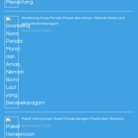
Snorkeling Nusa Penida Murah dan Aman, Nikmati Biota Laut
yang Beranekaragam
November 21, 2023
Paket Honeymoon Nusa Penida dengan Murah dan Nyaman
November 21, 2023