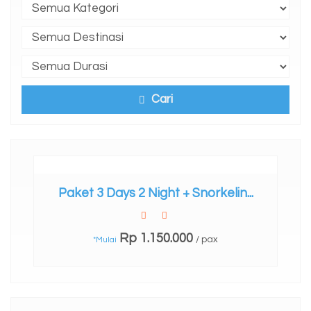
Cari
Paket 3 Days 2 Night + Snorkelin...
Rp 1.150.000
/ pax
*Mulai