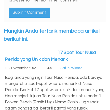
browser for the next time I comment.
Mungkin Anda tertarik membaca artikel
berikut ini.
17 Spot Tour Nusa
Penida yang Unik dan Menarik
21 November 2023
349x
Artikel Wisata
Bagi anda yang ingin Tour Nusa Penida, ada baiknya
mengetahui spot-spot wisata menarik di Nusa
Penida. Berikut 17 spot wisata unik dan menarik yang
bisa menjadi tujuan Tour Nusa Penida untuk anda: 1.
Broken Beach (Pasih Uug) Nama Pasih Uug sendiri
dalam bahasa bali berarti pantai yang rusak.