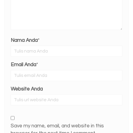
Nama Anda
*
Email Anda
*
Website Anda
Save my name, email, and website in this