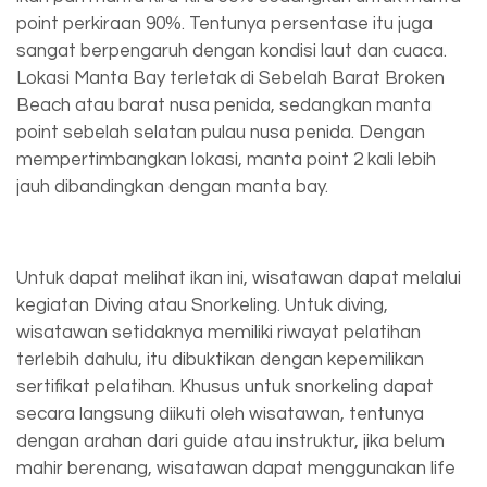
point perkiraan 90%. Tentunya persentase itu juga
sangat berpengaruh dengan kondisi laut dan cuaca.
Lokasi Manta Bay terletak di Sebelah Barat Broken
Beach atau barat nusa penida, sedangkan manta
point sebelah selatan pulau nusa penida. Dengan
mempertimbangkan lokasi, manta point 2 kali lebih
jauh dibandingkan dengan manta bay.
Untuk dapat melihat ikan ini, wisatawan dapat melalui
kegiatan Diving atau Snorkeling. Untuk diving,
wisatawan setidaknya memiliki riwayat pelatihan
terlebih dahulu, itu dibuktikan dengan kepemilikan
sertifikat pelatihan. Khusus untuk snorkeling dapat
secara langsung diikuti oleh wisatawan, tentunya
dengan arahan dari guide atau instruktur, jika belum
mahir berenang, wisatawan dapat menggunakan life