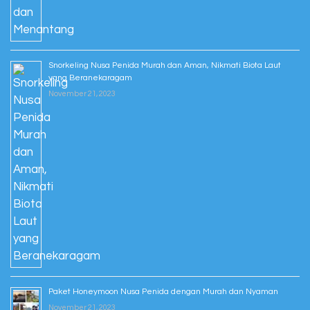
Snorkeling Nusa Penida Murah dan Aman, Nikmati Biota Laut
yang Beranekaragam
November 21, 2023
Paket Honeymoon Nusa Penida dengan Murah dan Nyaman
November 21, 2023