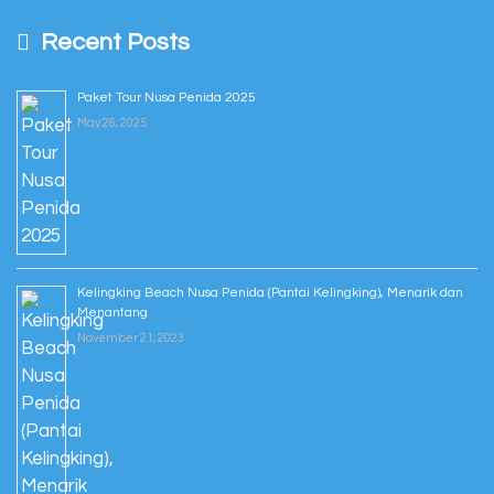
Recent Posts
Paket Tour Nusa Penida 2025
May 26, 2025
Kelingking Beach Nusa Penida (Pantai Kelingking), Menarik dan
Menantang
November 21, 2023