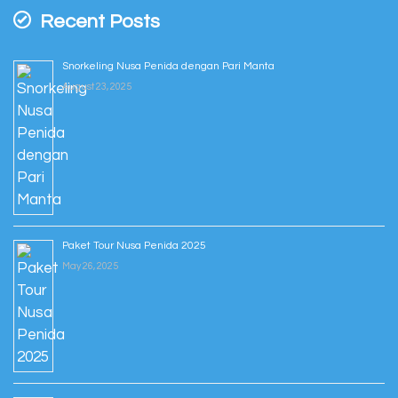
Recent Posts
Snorkeling Nusa Penida dengan Pari Manta
August 23, 2025
Paket Tour Nusa Penida 2025
May 26, 2025