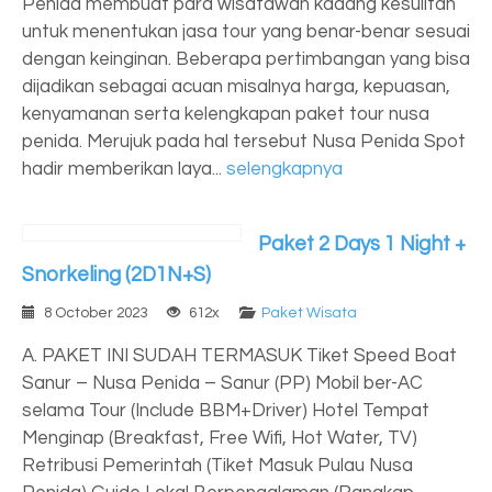
Penida membuat para wisatawan kadang kesulitan
untuk menentukan jasa tour yang benar-benar sesuai
dengan keinginan. Beberapa pertimbangan yang bisa
dijadikan sebagai acuan misalnya harga, kepuasan,
kenyamanan serta kelengkapan paket tour nusa
penida. Merujuk pada hal tersebut Nusa Penida Spot
hadir memberikan laya...
selengkapnya
Paket 2 Days 1 Night +
Snorkeling (2D1N+S)
8 October 2023
612x
Paket Wisata
A. PAKET INI SUDAH TERMASUK Tiket Speed Boat
Sanur – Nusa Penida – Sanur (PP) Mobil ber-AC
selama Tour (Include BBM+Driver) Hotel Tempat
Menginap (Breakfast, Free Wifi, Hot Water, TV)
Retribusi Pemerintah (Tiket Masuk Pulau Nusa