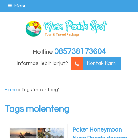
Menu
085738173604
Hotline
Informasi lebih lanjut?
Kontak Kami
Home
»
Tags "molenteng"
Tags
molenteng
Paket Honeymoon