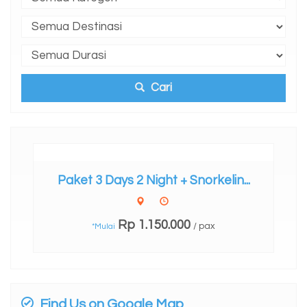
Cari
Paket 3 Days 2 Night + Snorkelin...
Rp 1.150.000
/ pax
*Mulai
Find Us on Google Map