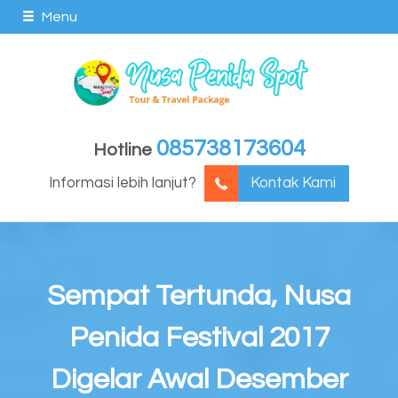
Menu
085738173604
Hotline
Informasi lebih lanjut?
Kontak Kami
Sempat Tertunda, Nusa
Penida Festival 2017
Digelar Awal Desember