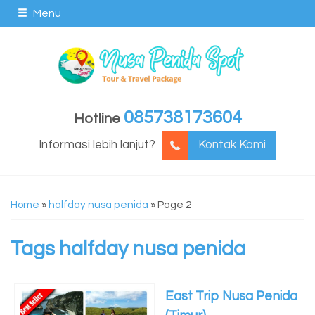
Menu
085738173604
Hotline
Informasi lebih lanjut?
Kontak Kami
Home
»
halfday nusa penida
»
Page 2
Tags
halfday nusa penida
East Trip Nusa Penida